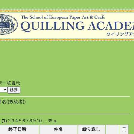
件名(
)投稿者(
)
(1)
2
3
4
5
6
7
8
9
10
...
39
»
終了日時
件名
繰り返し