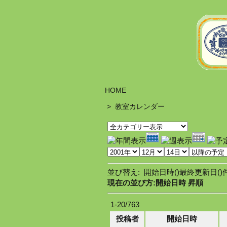
HOME
>
教室カレンダー
並び替え: 開始日時(
)最終更新日(
)
現在の並び方:開始日時 昇順
1-20/763
投稿者
開始日時