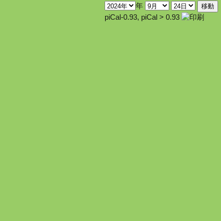
年
piCal-0.93
,
piCal > 0.93