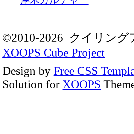
厚木カルチャー
©2010-2026 クイリングア
XOOPS Cube Project
Design by
Free CSS Templa
Solution for
XOOPS
Theme