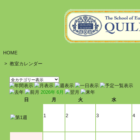
HOME
>
教室カレンダー
2026年 6月
日
月
火
水
1
2
3
4