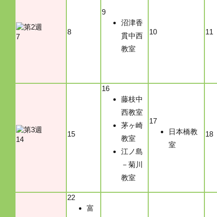
9
沼津香
8
10
11
貫中西
7
教室
16
藤枝中
西教室
17
茅ヶ崎
日本橋教
15
18
教室
14
室
江ノ島
－菊川
教室
22
富