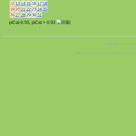
12
13
14
15
16
17
18
19
20
21
22
23
24
25
26
27
28
29
30
31
piCal-0.93
,
piCal > 0.93
©2010-2026 クイリングア
DESIGN BY
FREE CSS TEMPLATES
, CODED BY
XOOP