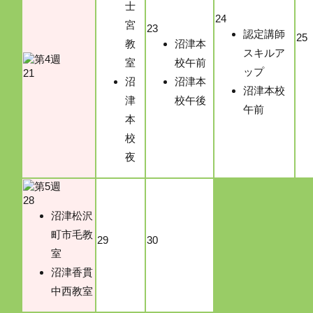
士
24
宮
23
認定講師
25
教
沼津本
スキルア
室
校午前
ップ
21
沼
沼津本
沼津本校
津
校午後
午前
本
校
夜
28
沼津松沢
町市毛教
29
30
室
沼津香貫
中西教室