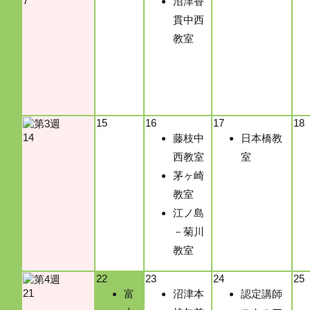
7
沼津香
貫中西
教室
15
16
17
18
14
藤枝中
日本橋教
西教室
室
茅ヶ崎
教室
江ノ島
－菊川
教室
22
23
24
25
21
富
沼津本
認定講師