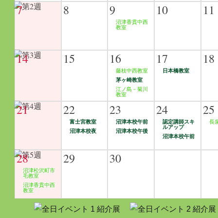
7
8
9
10
11
沼津香貫中西
教室
14
15
16
17
18
藤枝中西教室
日本橋教室
茅ヶ崎教室
江ノ島－菊川
教室
21
22
23
24
25
富士宮教室
沼津本校午前
認定講師スキ
長
ルアップ
沼津本校夜
沼津本校午後
沼津本校午前
28
29
30
沼津松沢町市
毛教室
沼津香貫中西
教室
紹介展
紹介展