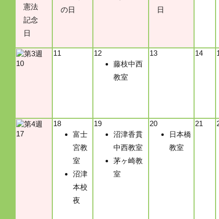
憲法
の日
日
記念
日
11
12
13
14
10
藤枝中西
教室
18
19
20
21
17
富士
沼津香貫
日本橋
宮教
中西教室
教室
室
茅ヶ崎教
沼津
室
本校
夜