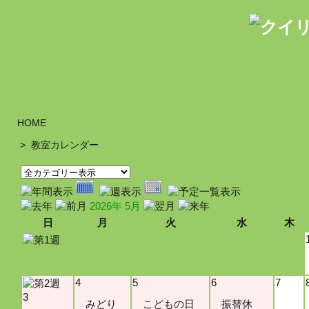
HOME
>
教室カレンダー
2026年 5月
日
月
火
水
木
4
5
6
7
3
みどり
こどもの日
振替休