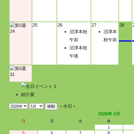
25
26
27
28
24
沼津本校
沼津本
午前
校午前
沼津本校
午後
31
紹介展
＜今日＞
2026年 4月
日
月
火
水
1
5
6
7
8